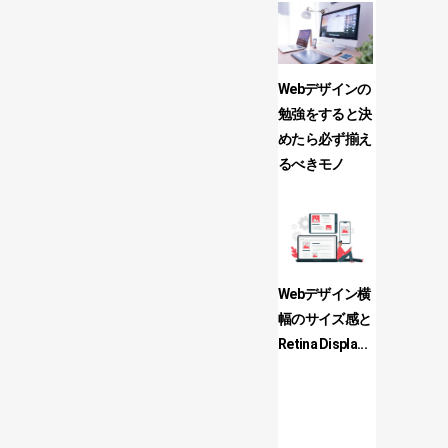
Webデザインの
Webデザ
勉強をすると決
独学は本
めたら必ず揃え
動画講座が
るべきモノ
おすすめな.
Webデザイン横
Contact 
幅のサイズ感と
でお問合
Retina Displa...
サンクス
ジ...