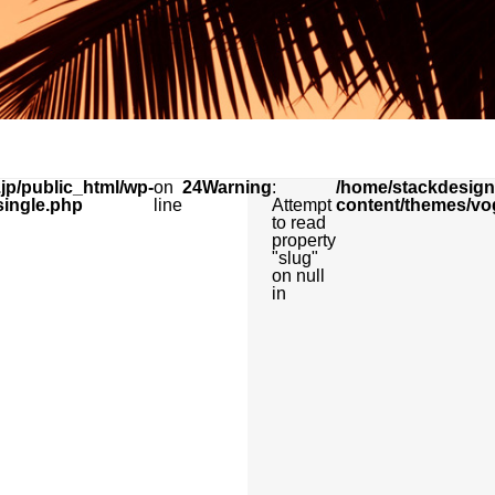
jp/public_html/wp-
on
24
Warning
:
/home/stackdesign/
single.php
line
Attempt
content/themes/vo
to read
property
"slug"
on null
in