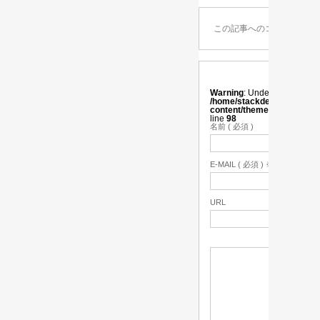
この記事へのコメントはあ
Warning
: Undefined variabl
/home/stackdesign/stackonl
content/themes/vogue_tc
line
98
名前 ( 必須 )
E-MAIL ( 必須 ) ※ 公開され
URL