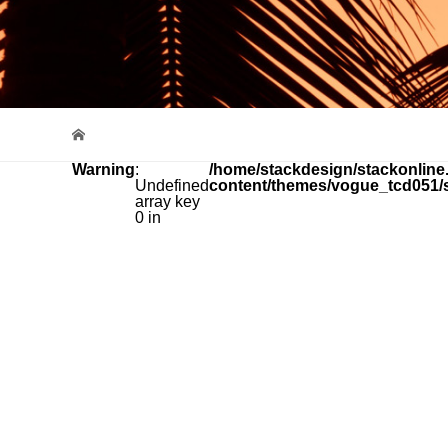
Warning
:
/home/stackdesign/stackonline.
Undefined
content/themes/vogue_tcd051/
array key
0 in