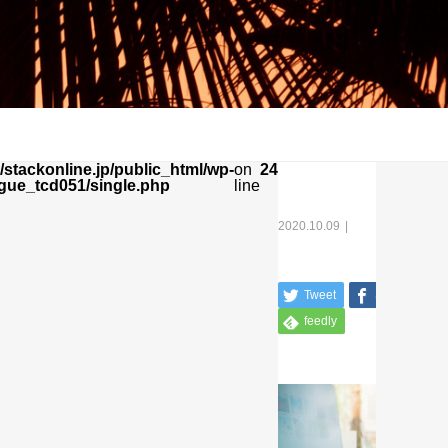
stackonline.jp/public_html/wp-
on
24
gue_tcd051/single.php
line
2020.10.09
Tweet
Share
feedly