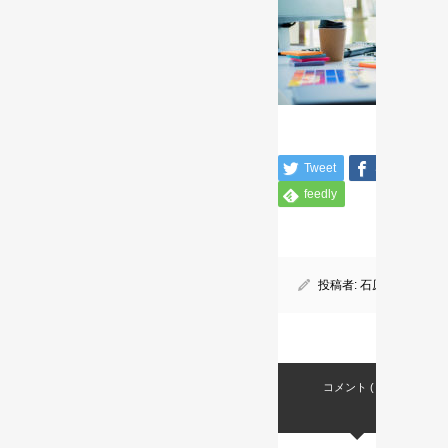
Tweet
Share
feedly
投稿者:
石原 誠之
コメント ( 0 )