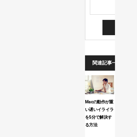
関連記事一覧
Macの動作が重
inputボ
い遅いイライラ
iPhone
を5分で解決す
いグラデ
る方法
ンにな...