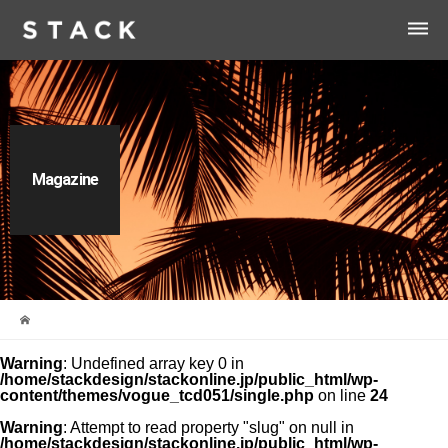
dehaze
Magazine
Warning
: Undefined array key 0 in
/home/stackdesign/stackonline.jp/public_html/wp-
content/themes/vogue_tcd051/single.php
on line
24
Warning
: Attempt to read property "slug" on null in
/home/stackdesign/stackonline.jp/public_html/wp-