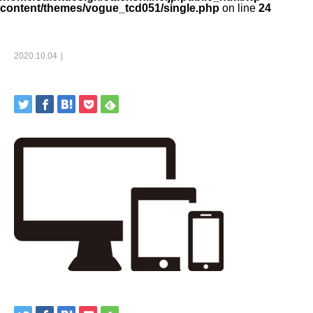
content/themes/vogue_tcd051/single.php
on line
24
2020.10.04