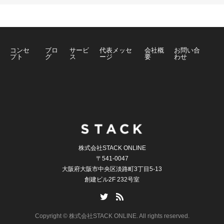
コンセ
ブロ
サービ
代表メッセ
会社概
お問い合
プト
グ
ス
ージ
要
わせ
株式会社STACK ONLINE
〒541-0047
大阪府大阪市中央区淡路町3丁目5-13
創建ビル2F 232号室
Copyright © 株式会社STACK ONLINE. All rights reserved.