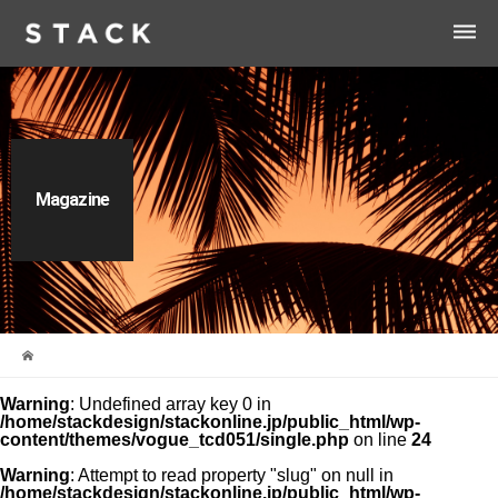
dehaze
Magazine
Warning
: Undefined array key 0 in
/home/stackdesign/stackonline.jp/public_html/wp-
content/themes/vogue_tcd051/single.php
on line
24
Warning
: Attempt to read property "slug" on null in
/home/stackdesign/stackonline.jp/public_html/wp-