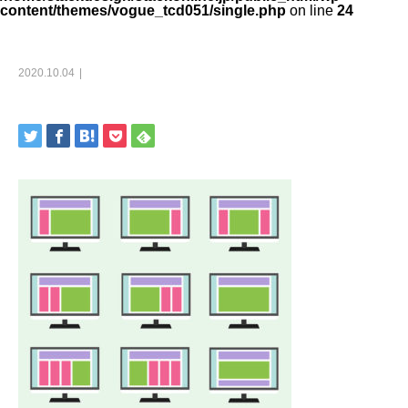
content/themes/vogue_tcd051/single.php
on line
24
2020.10.04