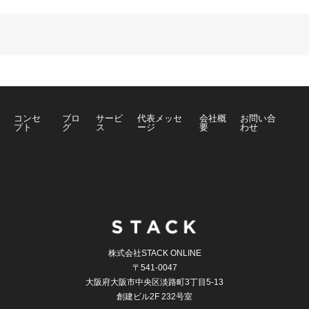
コンセ
ブロ
サービ
代表メッセ
会社概
お問い合
プト
グ
ス
ージ
要
わせ
株式会社STACK ONLINE
〒541-0047
大阪府大阪市中央区淡路町3丁目5-13
創建ビル2F 232号室