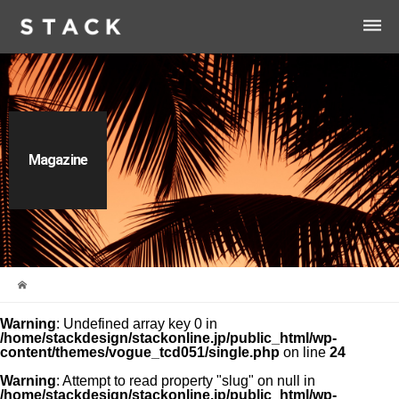
dehaze
Magazine
Warning
: Undefined array key 0 in
/home/stackdesign/stackonline.jp/public_html/wp-
content/themes/vogue_tcd051/single.php
on line
24
Warning
: Attempt to read property "slug" on null in
/home/stackdesign/stackonline.jp/public_html/wp-