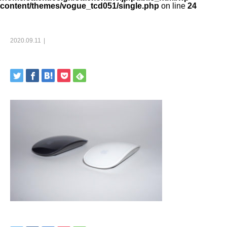
content/themes/vogue_tcd051/single.php
on line
24
2020.09.11