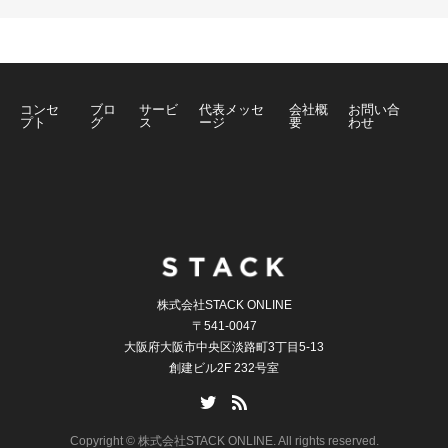
コンセ
ブロ
サービ
代表メッセ
会社概
お問い合
プト
グ
ス
ージ
要
わせ
株式会社STACK ONLINE
〒541-0047
大阪府大阪市中央区淡路町3丁目5-13
創建ビル2F 232号室
Copyright © 株式会社STACK ONLINE. All rights reserved.