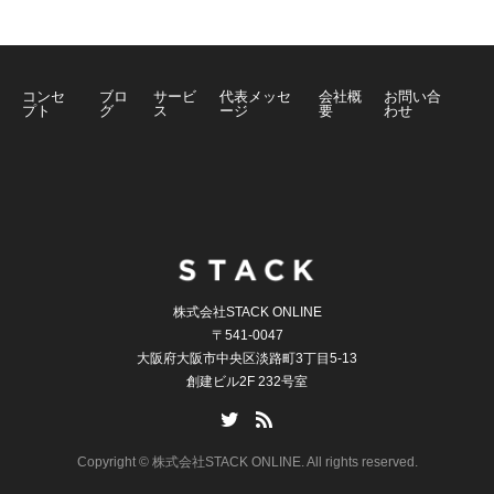
コンセ
ブロ
サービ
代表メッセ
会社概
お問い合
プト
グ
ス
ージ
要
わせ
株式会社STACK ONLINE
〒541-0047
大阪府大阪市中央区淡路町3丁目5-13
創建ビル2F 232号室
Copyright © 株式会社STACK ONLINE. All rights reserved.