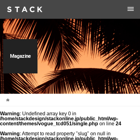
dehaze
Magazine
Warning
: Undefined array key 0 in
/home/stackdesign/stackonline.jp/public_html/wp-
content/themes/vogue_tcd051/single.php
on line
24
Warning
: Attempt to read property "slug" on null in
/home/stackdesign/stackonline.jp/public_html/wp-