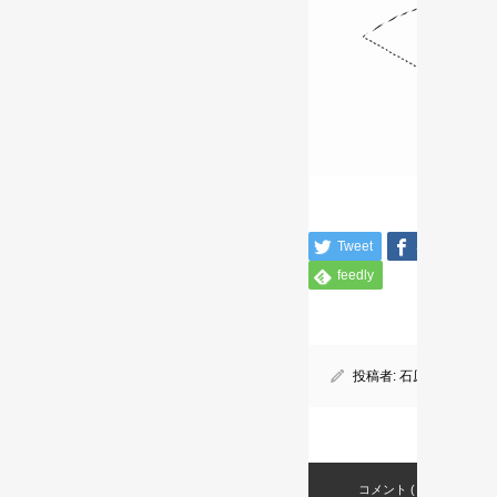
Tweet
Share
feedly
投稿者:
石原 誠之
コメント ( 0 )