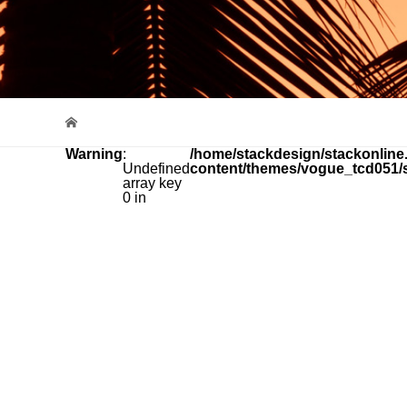
Warning
:
/home/stackdesign/stackonline.
Undefined
content/themes/vogue_tcd051/
array key
0 in