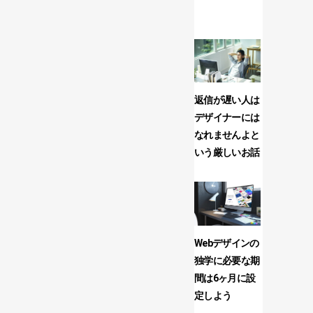
ジ...
返信が遅い人は
【Webデ
デザイナーには
向け】必
なれませんよと
PCスペッ
いう厳しいお話
マシンの
Webデザインの
今後、す
独学に必要な期
業界でデ
間は6ヶ月に設
スキルが
定しよう
時代に。