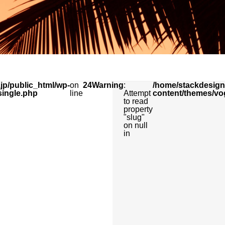
jp/public_html/wp-
on
24
Warning
:
/home/stackdesign/
single.php
line
Attempt
content/themes/vo
to read
property
"slug"
on null
in