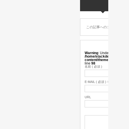
この記事へのコメントはあ
Warning
: Undefined variabl
/home/stackdesign/stackonl
content/themes/vogue_tc
line
98
名前 ( 必須 )
E-MAIL ( 必須 ) ※ 公開され
URL