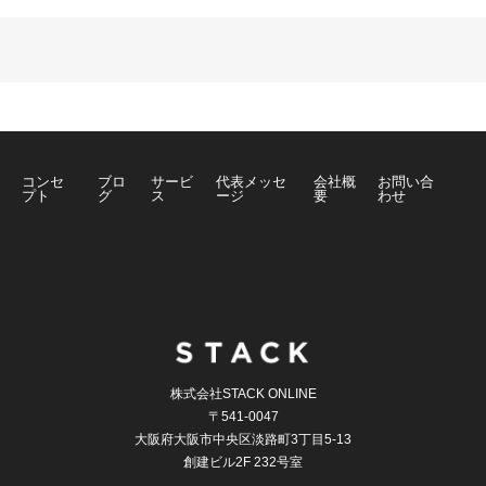
コンセ
ブロ
サービ
代表メッセ
会社概
お問い合
プト
グ
ス
ージ
要
わせ
株式会社STACK ONLINE
〒541-0047
大阪府大阪市中央区淡路町3丁目5-13
創建ビル2F 232号室