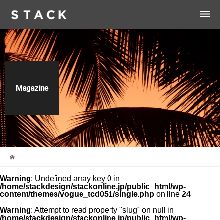
dehaze
Magazine
Warning
: Undefined array key 0 in
/home/stackdesign/stackonline.jp/public_html/wp-
content/themes/vogue_tcd051/single.php
on line
24
Warning
: Attempt to read property "slug" on null in
/home/stackdesign/stackonline.jp/public_html/wp-