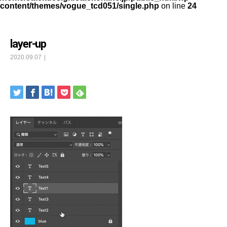
content/themes/vogue_tcd051/single.php
on line
24
layer-up
2020.09.07