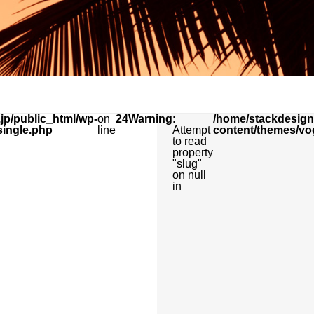
jp/public_html/wp-
on
24
Warning
:
/home/stackdesign/
single.php
line
Attempt
content/themes/vo
to read
property
"slug"
on null
in