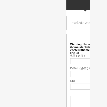
この記事へのコメントはあ
Warning
: Undefined variabl
/home/stackdesign/stackonl
content/themes/vogue_tc
line
98
名前 ( 必須 )
E-MAIL ( 必須 ) ※ 公開され
URL