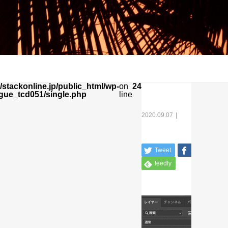
stackonline.jp/public_html/wp-
on
24
gue_tcd051/single.php
line
2020.09.07
Tweet
Share
feedly