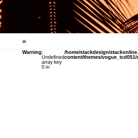
Warning
:
/home/stackdesign/stackonline.
Undefined
content/themes/vogue_tcd051/
array key
0 in