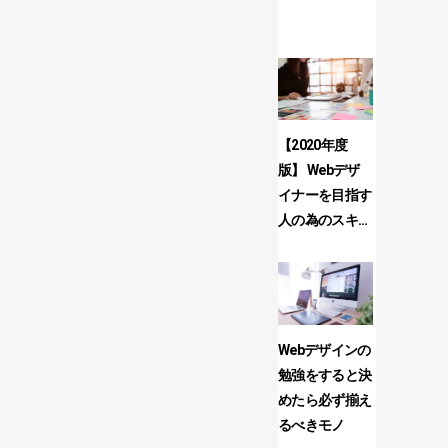
【2020年度
Webデザ
版】 Webデザ
必見！高
イナーを目指す
リー素材
人の為のスキ...
サイト7
Webデザインの
Photosh
勉強をすると決
短で習得
めたら必ず揃え
の効率的
るべきモノ
法