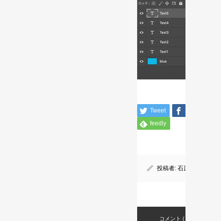
Tweet
Share
feedly
投稿者:
石原 誠之
コメント ( 0 )