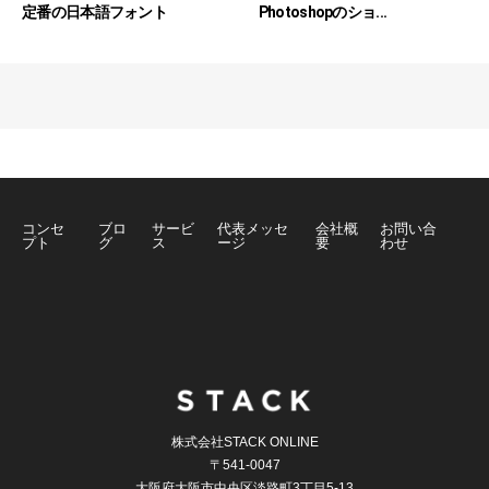
定番の日本語フォント
Photoshopのショ...
コンセ
ブロ
サービ
代表メッセ
会社概
お問い合
プト
グ
ス
ージ
要
わせ
株式会社STACK ONLINE
〒541-0047
大阪府大阪市中央区淡路町3丁目5-13