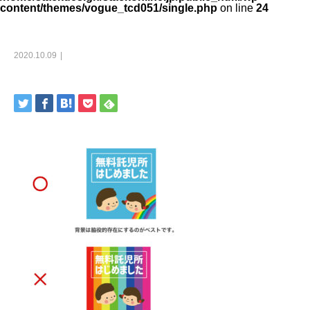
content/themes/vogue_tcd051/single.php
on line
24
2020.10.09