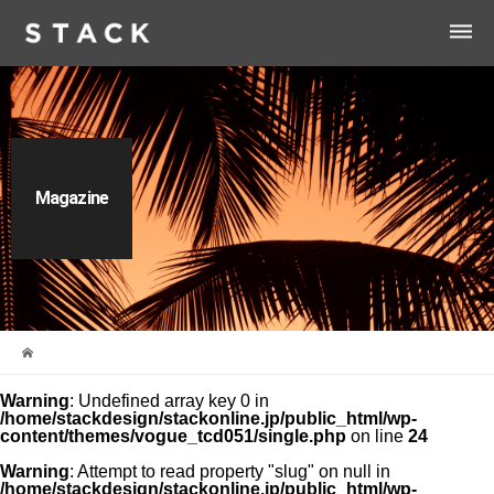
dehaze
Magazine
Warning
: Undefined array key 0 in
/home/stackdesign/stackonline.jp/public_html/wp-
content/themes/vogue_tcd051/single.php
on line
24
Warning
: Attempt to read property "slug" on null in
/home/stackdesign/stackonline.jp/public_html/wp-