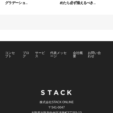
グラデーショ...
めたら必ず揃えるべき...
コンセ
ブロ
サービ
代表メッセ
会社概
お問い合
プト
グ
ス
ージ
要
わせ
株式会社STACK ONLINE
〒541-0047
大阪府大阪市中央区淡路町3丁目5-13